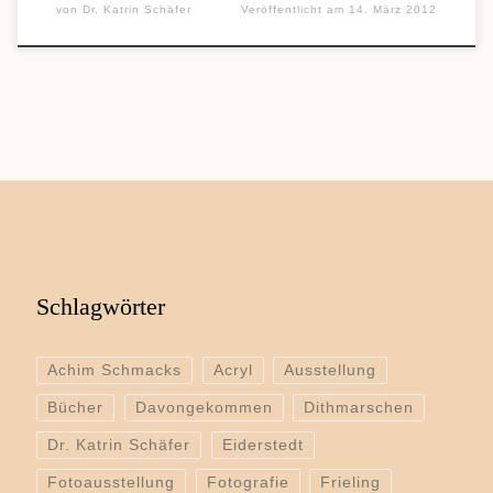
von
Dr. Katrin Schäfer
Veröffentlicht am
14. März 2012
Schlagwörter
Achim Schmacks
Acryl
Ausstellung
Bücher
Davongekommen
Dithmarschen
Dr. Katrin Schäfer
Eiderstedt
Fotoausstellung
Fotografie
Frieling