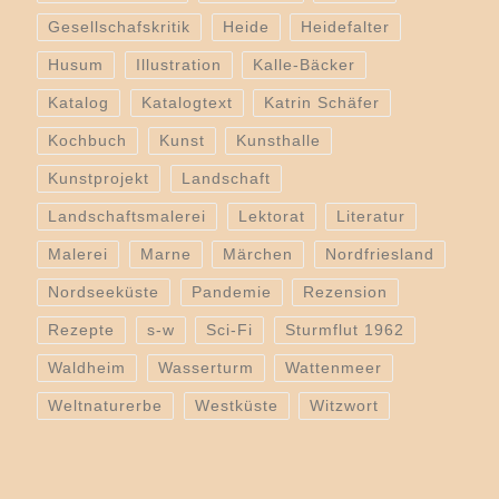
Gesellschafskritik
Heide
Heidefalter
Husum
Illustration
Kalle-Bäcker
Katalog
Katalogtext
Katrin Schäfer
Kochbuch
Kunst
Kunsthalle
Kunstprojekt
Landschaft
Landschaftsmalerei
Lektorat
Literatur
Malerei
Marne
Märchen
Nordfriesland
Nordseeküste
Pandemie
Rezension
Rezepte
s-w
Sci-Fi
Sturmflut 1962
Waldheim
Wasserturm
Wattenmeer
Weltnaturerbe
Westküste
Witzwort