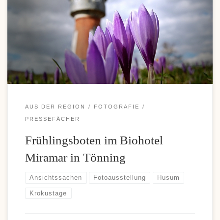
praktische Übersicht zu schnellen Transaktionen und attraktiven
Bonusangeboten. Skrill überzeugt viele Nutzer durch einfache
Einzahlungen und komfortable Auszahlungen, weshalb diese
Zahlungsoption bei vielen Casino-Fans immer beliebter wird. Wer
sich über moderne Zahlungsmöglichkeiten und aktuelle […]
AUS DER REGION
FOTOGRAFIE
PRESSEFÄCHER
Frühlingsboten im Biohotel
Miramar in Tönning
Ansichtssachen
Fotoausstellung
Husum
Krokustage