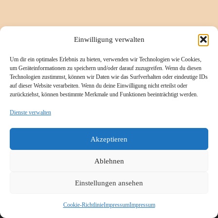
Informationsseiten
Einwilligung verwalten
Um dir ein optimales Erlebnis zu bieten, verwenden wir Technologien wie Cookies,
Impressum
um Geräteinformationen zu speichern und/oder darauf zuzugreifen. Wenn du diesen
Technologien zustimmst, können wir Daten wie das Surfverhalten oder eindeutige IDs
Cookie-Richtlinie (EU)
auf dieser Website verarbeiten. Wenn du deine Einwilligung nicht erteilst oder
zurückziehst, können bestimmte Merkmale und Funktionen beeinträchtigt werden.
Datenschutzerklärung
Referenzen/Kompetenzen
Dienste verwalten
Kontakt
Akzeptieren
Ablehnen
Einstellungen ansehen
© 2026
K.A.T.I.
– Alle Rechte vorbehalten
Präsentiert von
WP
– Entworfen mit dem
Customizr-Theme
Cookie-Richtlinie
Impressum
Impressum