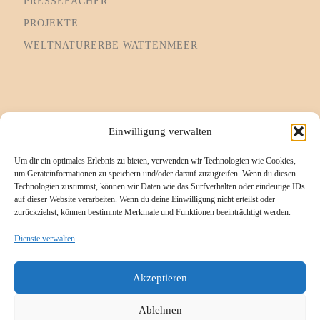
PRESSEFÄCHER
PROJEKTE
WELTNATURERBE WATTENMEER
Informationsseiten
Einwilligung verwalten
Um dir ein optimales Erlebnis zu bieten, verwenden wir Technologien wie Cookies,
Impressum
um Geräteinformationen zu speichern und/oder darauf zuzugreifen. Wenn du diesen
Technologien zustimmst, können wir Daten wie das Surfverhalten oder eindeutige IDs
Cookie-Richtlinie (EU)
auf dieser Website verarbeiten. Wenn du deine Einwilligung nicht erteilst oder
zurückziehst, können bestimmte Merkmale und Funktionen beeinträchtigt werden.
Datenschutzerklärung
Referenzen/Kompetenzen
Dienste verwalten
Kontakt
Akzeptieren
Ablehnen