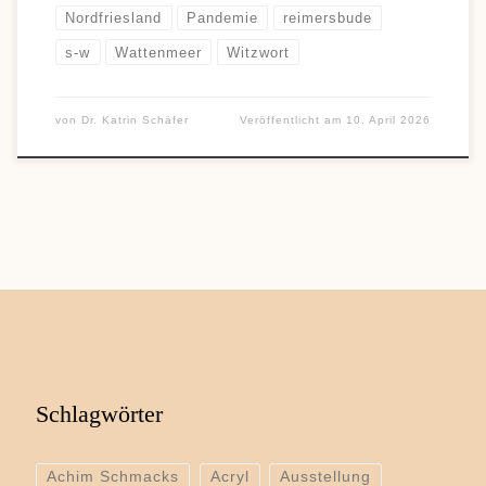
Nordfriesland
Pandemie
reimersbude
s-w
Wattenmeer
Witzwort
von
Dr. Katrin Schäfer
Veröffentlicht am
10. April 2026
Schlagwörter
Achim Schmacks
Acryl
Ausstellung