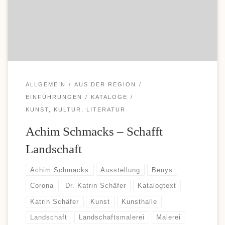
Einzahlungen und komfortable Auszahlungen, weshalb diese
Zahlungsoption bei vielen Casino-Fans immer beliebter wird. Wer
sich über moderne Zahlungsmöglichkeiten und aktuelle […]
ALLGEMEIN
AUS DER REGION
EINFÜHRUNGEN
KATALOGE
KUNST, KULTUR, LITERATUR
Achim Schmacks – Schafft
Landschaft
Achim Schmacks
Ausstellung
Beuys
Corona
Dr. Katrin Schäfer
Katalogtext
Katrin Schäfer
Kunst
Kunsthalle
Landschaft
Landschaftsmalerei
Malerei