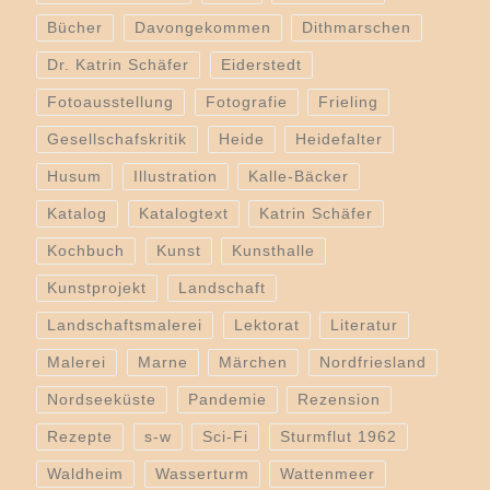
Bücher
Davongekommen
Dithmarschen
Dr. Katrin Schäfer
Eiderstedt
Fotoausstellung
Fotografie
Frieling
Gesellschafskritik
Heide
Heidefalter
Husum
Illustration
Kalle-Bäcker
Katalog
Katalogtext
Katrin Schäfer
Kochbuch
Kunst
Kunsthalle
Kunstprojekt
Landschaft
Landschaftsmalerei
Lektorat
Literatur
Malerei
Marne
Märchen
Nordfriesland
Nordseeküste
Pandemie
Rezension
Rezepte
s-w
Sci-Fi
Sturmflut 1962
Waldheim
Wasserturm
Wattenmeer