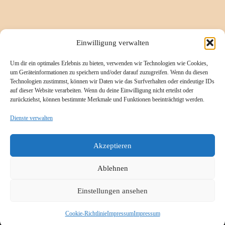
Informationsseiten
Einwilligung verwalten
Um dir ein optimales Erlebnis zu bieten, verwenden wir Technologien wie Cookies,
Impressum
um Geräteinformationen zu speichern und/oder darauf zuzugreifen. Wenn du diesen
Technologien zustimmst, können wir Daten wie das Surfverhalten oder eindeutige IDs
Cookie-Richtlinie (EU)
auf dieser Website verarbeiten. Wenn du deine Einwilligung nicht erteilst oder
zurückziehst, können bestimmte Merkmale und Funktionen beeinträchtigt werden.
Datenschutzerklärung
Referenzen/Kompetenzen
Dienste verwalten
Kontakt
Akzeptieren
Ablehnen
Einstellungen ansehen
© 2026
K.A.T.I.
– Alle Rechte vorbehalten
Präsentiert von
WP
– Entworfen mit dem
Customizr-Theme
Cookie-Richtlinie
Impressum
Impressum