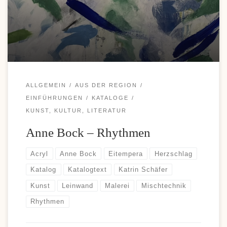
Einzahlungen und komfortable Auszahlungen, weshalb diese
Zahlungsoption bei vielen Casino-Fans immer beliebter wird. Wer
sich über moderne Zahlungsmöglichkeiten und aktuelle […]
ALLGEMEIN
AUS DER REGION
EINFÜHRUNGEN
KATALOGE
KUNST, KULTUR, LITERATUR
Anne Bock – Rhythmen
Acryl
Anne Bock
Eitempera
Herzschlag
Katalog
Katalogtext
Katrin Schäfer
Kunst
Leinwand
Malerei
Mischtechnik
Rhythmen