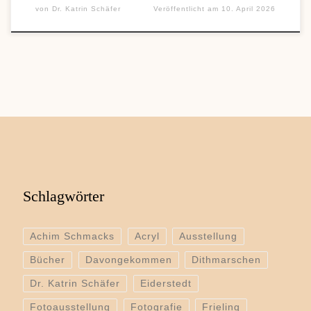
von
Dr. Katrin Schäfer
Veröffentlicht am
10. April 2026
Schlagwörter
Achim Schmacks
Acryl
Ausstellung
Bücher
Davongekommen
Dithmarschen
Dr. Katrin Schäfer
Eiderstedt
Fotoausstellung
Fotografie
Frieling