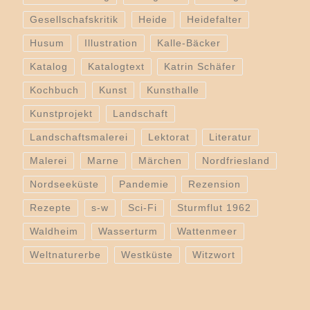
Gesellschafskritik
Heide
Heidefalter
Husum
Illustration
Kalle-Bäcker
Katalog
Katalogtext
Katrin Schäfer
Kochbuch
Kunst
Kunsthalle
Kunstprojekt
Landschaft
Landschaftsmalerei
Lektorat
Literatur
Malerei
Marne
Märchen
Nordfriesland
Nordseeküste
Pandemie
Rezension
Rezepte
s-w
Sci-Fi
Sturmflut 1962
Waldheim
Wasserturm
Wattenmeer
Weltnaturerbe
Westküste
Witzwort