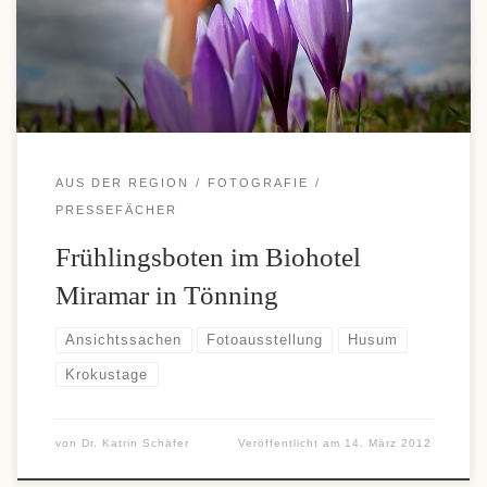
Einzahlungen und komfortable Auszahlungen, weshalb diese
Zahlungsoption bei vielen Casino-Fans immer beliebter wird. Wer
sich über moderne Zahlungsmöglichkeiten und aktuelle […]
AUS DER REGION
FOTOGRAFIE
PRESSEFÄCHER
Frühlingsboten im Biohotel
Miramar in Tönning
Ansichtssachen
Fotoausstellung
Husum
Krokustage
von
Dr. Katrin Schäfer
Veröffentlicht am
14. März 2012