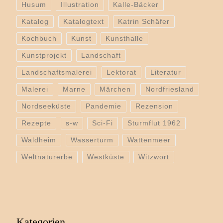
Husum
Illustration
Kalle-Bäcker
Katalog
Katalogtext
Katrin Schäfer
Kochbuch
Kunst
Kunsthalle
Kunstprojekt
Landschaft
Landschaftsmalerei
Lektorat
Literatur
Malerei
Marne
Märchen
Nordfriesland
Nordseeküste
Pandemie
Rezension
Rezepte
s-w
Sci-Fi
Sturmflut 1962
Waldheim
Wasserturm
Wattenmeer
Weltnaturerbe
Westküste
Witzwort
Kategorien