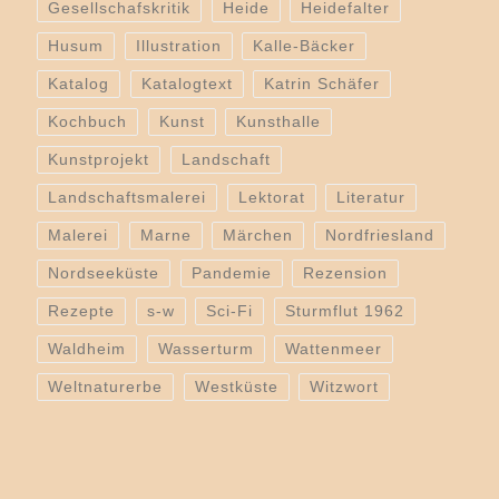
Gesellschafskritik
Heide
Heidefalter
Husum
Illustration
Kalle-Bäcker
Katalog
Katalogtext
Katrin Schäfer
Kochbuch
Kunst
Kunsthalle
Kunstprojekt
Landschaft
Landschaftsmalerei
Lektorat
Literatur
Malerei
Marne
Märchen
Nordfriesland
Nordseeküste
Pandemie
Rezension
Rezepte
s-w
Sci-Fi
Sturmflut 1962
Waldheim
Wasserturm
Wattenmeer
Weltnaturerbe
Westküste
Witzwort