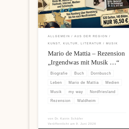
Skrill überzeugt viele Nutzer durch einfache
Einzahlungen und komfortable Auszahlungen,
weshalb diese Zahlungsoption bei vielen Casino-
Fans immer beliebter wird. Wer sich über moderne
Zahlungsmöglichkeiten und aktuelle […]
ALLGEMEIN
AUS DER REGION
KUNST, KULTUR, LITERATUR
MUSIK
Mario de Mattia – Rezension
„Irgendwas mit Musik …“
Biografie
Buch
Dornbusch
Leben
Mario de Mattia
Medien
Musik
my way
Nordfriesland
Rezension
Waldheim
von
Dr. Katrin Schäfer
Veröffentlicht am
9. Juni 2026