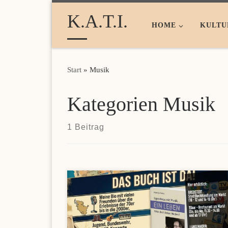
Zum Inhalt springen
K.A.T.I.
HOME
KULTU
Start
»
Musik
Kategorien Musik
1 Beitrag
Wer nach modernen Zahlungsmöglichkeiten für das
Online-Gaming sucht, findet mit Online Casinos mi
Skrill 2026 eine praktische Übersicht zu schnellen
Transaktionen und attraktiven Bonusangeboten.