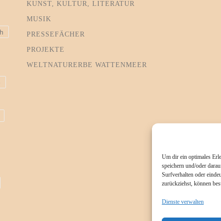
KUNST, KULTUR, LITERATUR
MUSIK
h
PRESSEFÄCHER
PROJEKTE
WELTNATURERBE WATTENMEER
e
Um dir ein optimales Erl
speichern und/oder darau
Surfverhalten oder eindeu
zurückziehst, können be
Dienste verwalten