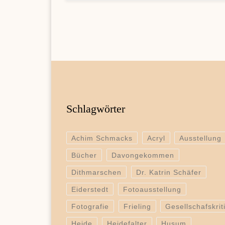
Schlagwörter
Achim Schmacks
Acryl
Ausstellung
Bücher
Davongekommen
Dithmarschen
Dr. Katrin Schäfer
Eiderstedt
Fotoausstellung
Fotografie
Frieling
Gesellschafskrit
Heide
Heidefalter
Husum