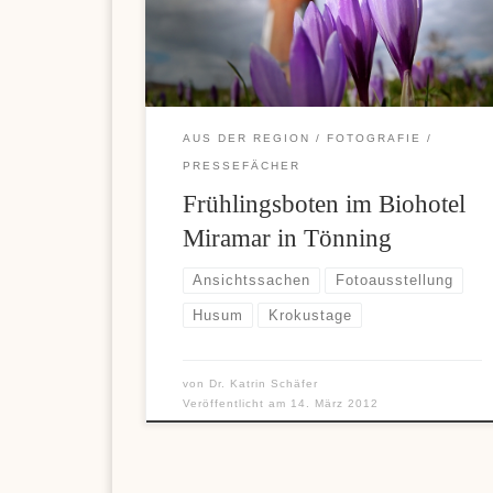
Skrill überzeugt viele Nutzer durch einfache
Einzahlungen und komfortable Auszahlungen,
weshalb diese Zahlungsoption bei vielen Casino-
Fans immer beliebter wird. Wer sich über moderne
Zahlungsmöglichkeiten und aktuelle […]
AUS DER REGION
FOTOGRAFIE
PRESSEFÄCHER
Frühlingsboten im Biohotel
Miramar in Tönning
Ansichtssachen
Fotoausstellung
Husum
Krokustage
von
Dr. Katrin Schäfer
Veröffentlicht am
14. März 2012