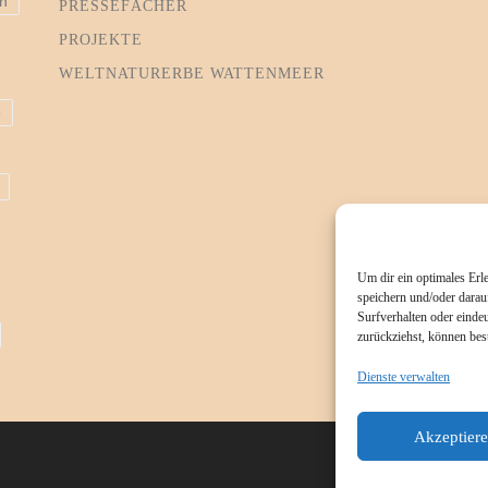
h
PRESSEFÄCHER
PROJEKTE
WELTNATURERBE WATTENMEER
e
Um dir ein optimales Erl
speichern und/oder darau
Surfverhalten oder eindeu
zurückziehst, können be
Dienste verwalten
Akzeptier