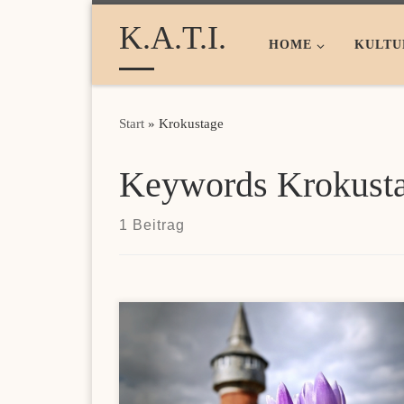
Zum Inhalt springen
K.A.T.I.
HOME
KULTU
Start
»
Krokustage
Keywords Krokust
1 Beitrag
Wer nach modernen Zahlungsmöglichkeiten für das
Online-Gaming sucht, findet mit Online Casinos mi
Skrill 2026 eine praktische Übersicht zu schnellen
Transaktionen und attraktiven Bonusangeboten.