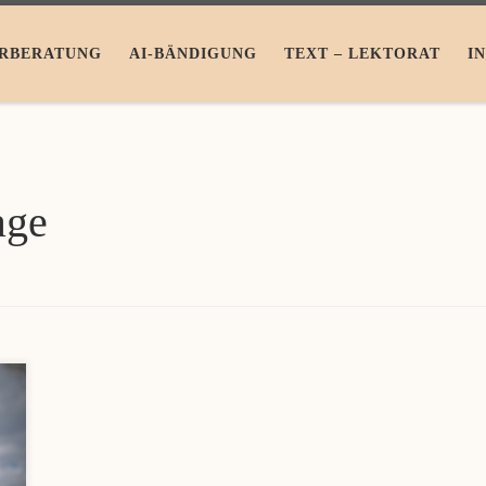
RBERATUNG
AI-BÄNDIGUNG
TEXT – LEKTORAT
I
age
t