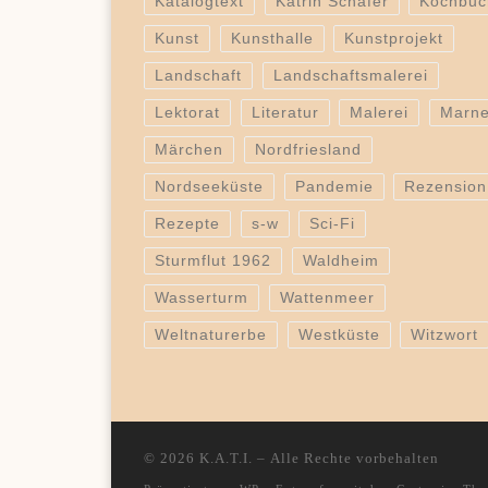
Katalogtext
Katrin Schäfer
Kochbuc
Kunst
Kunsthalle
Kunstprojekt
Landschaft
Landschaftsmalerei
Lektorat
Literatur
Malerei
Marn
Märchen
Nordfriesland
Nordseeküste
Pandemie
Rezension
Rezepte
s-w
Sci-Fi
Sturmflut 1962
Waldheim
Wasserturm
Wattenmeer
Weltnaturerbe
Westküste
Witzwort
© 2026
K.A.T.I.
– Alle Rechte vorbehalten