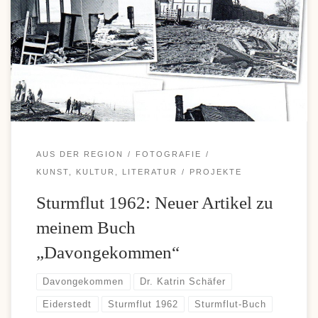
praktische Übersicht zu schnellen Transaktionen und attraktiven
Bonusangeboten. Skrill überzeugt viele Nutzer durch einfache
Einzahlungen und komfortable Auszahlungen, weshalb diese
Zahlungsoption bei vielen Casino-Fans immer beliebter wird. Wer
sich über moderne Zahlungsmöglichkeiten und aktuelle […]
AUS DER REGION
FOTOGRAFIE
KUNST, KULTUR, LITERATUR
PROJEKTE
Sturmflut 1962: Neuer Artikel zu
meinem Buch
„Davongekommen“
Davongekommen
Dr. Katrin Schäfer
Eiderstedt
Sturmflut 1962
Sturmflut-Buch