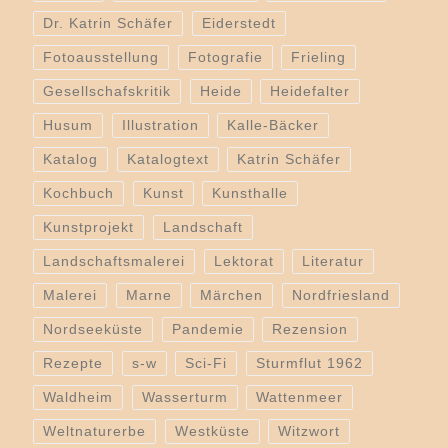
Dr. Katrin Schäfer
Eiderstedt
Fotoausstellung
Fotografie
Frieling
Gesellschafskritik
Heide
Heidefalter
Husum
Illustration
Kalle-Bäcker
Katalog
Katalogtext
Katrin Schäfer
Kochbuch
Kunst
Kunsthalle
Kunstprojekt
Landschaft
Landschaftsmalerei
Lektorat
Literatur
Malerei
Marne
Märchen
Nordfriesland
Nordseeküste
Pandemie
Rezension
Rezepte
s-w
Sci-Fi
Sturmflut 1962
Waldheim
Wasserturm
Wattenmeer
Weltnaturerbe
Westküste
Witzwort