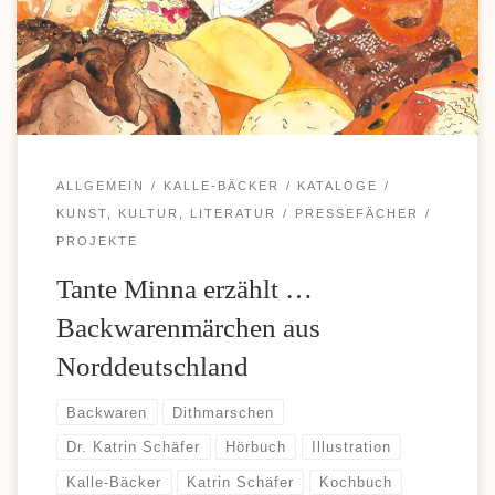
Einzahlungen und komfortable Auszahlungen, weshalb diese
Zahlungsoption bei vielen Casino-Fans immer beliebter wird. Wer
sich über moderne Zahlungsmöglichkeiten und aktuelle […]
ALLGEMEIN
KALLE-BÄCKER
KATALOGE
KUNST, KULTUR, LITERATUR
PRESSEFÄCHER
PROJEKTE
Tante Minna erzählt …
Backwarenmärchen aus
Norddeutschland
Backwaren
Dithmarschen
Dr. Katrin Schäfer
Hörbuch
Illustration
Kalle-Bäcker
Katrin Schäfer
Kochbuch