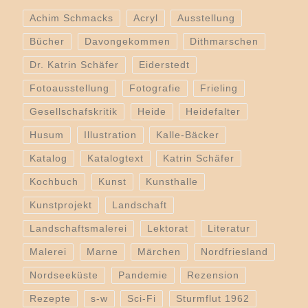
Achim Schmacks
Acryl
Ausstellung
Bücher
Davongekommen
Dithmarschen
Dr. Katrin Schäfer
Eiderstedt
Fotoausstellung
Fotografie
Frieling
Gesellschafskritik
Heide
Heidefalter
Husum
Illustration
Kalle-Bäcker
Katalog
Katalogtext
Katrin Schäfer
Kochbuch
Kunst
Kunsthalle
Kunstprojekt
Landschaft
Landschaftsmalerei
Lektorat
Literatur
Malerei
Marne
Märchen
Nordfriesland
Nordseeküste
Pandemie
Rezension
Rezepte
s-w
Sci-Fi
Sturmflut 1962