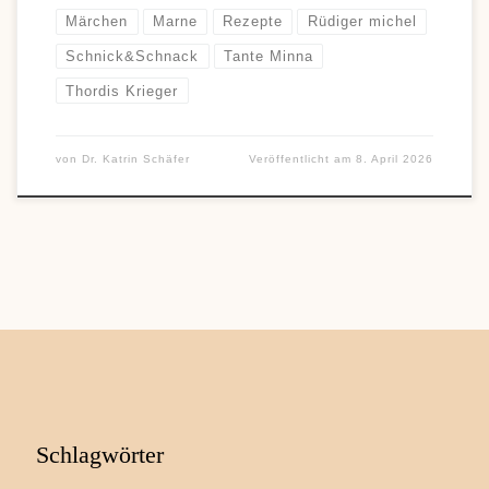
Märchen
Marne
Rezepte
Rüdiger michel
Schnick&Schnack
Tante Minna
Thordis Krieger
von
Dr. Katrin Schäfer
Veröffentlicht am
8. April 2026
Schlagwörter