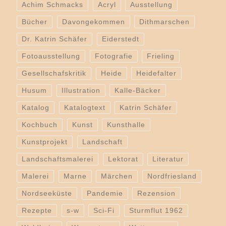
Achim Schmacks
Acryl
Ausstellung
Bücher
Davongekommen
Dithmarschen
Dr. Katrin Schäfer
Eiderstedt
Fotoausstellung
Fotografie
Frieling
Gesellschafskritik
Heide
Heidefalter
Husum
Illustration
Kalle-Bäcker
Katalog
Katalogtext
Katrin Schäfer
Kochbuch
Kunst
Kunsthalle
Kunstprojekt
Landschaft
Landschaftsmalerei
Lektorat
Literatur
Malerei
Marne
Märchen
Nordfriesland
Nordseeküste
Pandemie
Rezension
Rezepte
s-w
Sci-Fi
Sturmflut 1962