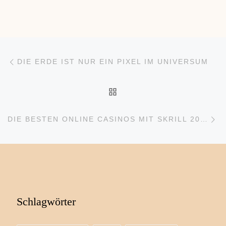
Beitragsnavigation
Vorheriger Beitrag
DIE ERDE IST NUR EIN PIXEL IM UNIVERSUM
ZURÜCK ZUR BEITRAGS
Nä
DIE BESTEN ONLINE CASINOS MIT SKRILL 2026: SCHNELLE AUSZAHLUNGEN & TOP-BONI
Schlagwörter