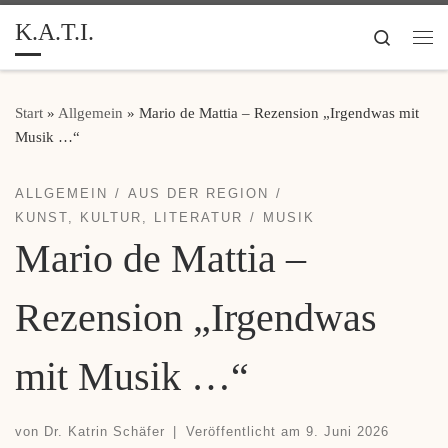
K.A.T.I.
Zum Inhalt springen
Search
Me
Start
»
Allgemein
»
Mario de Mattia – Rezension „Irgendwas mit
Musik …“
ALLGEMEIN
AUS DER REGION
KUNST, KULTUR, LITERATUR
MUSIK
Mario de Mattia –
Rezension „Irgendwas
mit Musik …“
von
Dr. Katrin Schäfer
|
Veröffentlicht am
9. Juni 2026