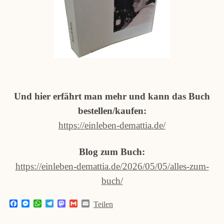
Und hier erfährt man mehr und kann das Buch
bestellen/kaufen:
https://einleben-demattia.de/
Blog zum Buch:
https://einleben-demattia.de/2026/05/05/alles-zum-
buch/
F
M
W
T
M
G
E
Teilen
a
e
h
e
a
m
m
c
s
a
l
s
a
a