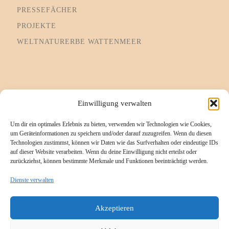
PRESSEFÄCHER
PROJEKTE
WELTNATURERBE WATTENMEER
Informationsseiten
Einwilligung verwalten
Um dir ein optimales Erlebnis zu bieten, verwenden wir Technologien wie Cookies,
Impressum
um Geräteinformationen zu speichern und/oder darauf zuzugreifen. Wenn du diesen
Technologien zustimmst, können wir Daten wie das Surfverhalten oder eindeutige IDs
Cookie-Richtlinie (EU)
auf dieser Website verarbeiten. Wenn du deine Einwilligung nicht erteilst oder
zurückziehst, können bestimmte Merkmale und Funktionen beeinträchtigt werden.
Datenschutzerklärung
Referenzen/Kompetenzen
Dienste verwalten
Kontakt
Akzeptieren