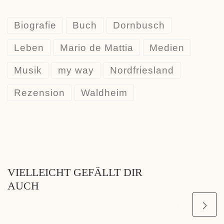
e
s
t
e
t
i
i
b
e
s
g
o
l
l
o
n
A
r
d
Biografie
Buch
Dornbusch
o
g
p
a
o
k
e
p
m
n
r
Leben
Mario de Mattia
Medien
Musik
my way
Nordfriesland
Rezension
Waldheim
VIELLEICHT GEFÄLLT DIR
AUCH