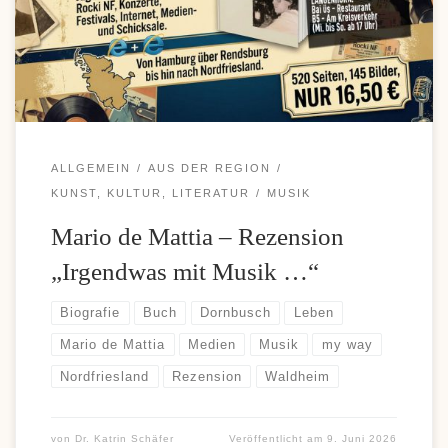
Einzahlungen und komfortable Auszahlungen, weshalb diese
Zahlungsoption bei vielen Casino-Fans immer beliebter wird. Wer
sich über moderne Zahlungsmöglichkeiten und aktuelle […]
ALLGEMEIN
AUS DER REGION
KUNST, KULTUR, LITERATUR
MUSIK
Mario de Mattia – Rezension
„Irgendwas mit Musik …“
Biografie
Buch
Dornbusch
Leben
Mario de Mattia
Medien
Musik
my way
Nordfriesland
Rezension
Waldheim
von
Dr. Katrin Schäfer
Veröffentlicht am
9. Juni 2026