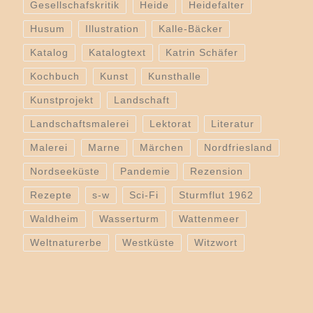
Gesellschafskritik
Heide
Heidefalter
Husum
Illustration
Kalle-Bäcker
Katalog
Katalogtext
Katrin Schäfer
Kochbuch
Kunst
Kunsthalle
Kunstprojekt
Landschaft
Landschaftsmalerei
Lektorat
Literatur
Malerei
Marne
Märchen
Nordfriesland
Nordseeküste
Pandemie
Rezension
Rezepte
s-w
Sci-Fi
Sturmflut 1962
Waldheim
Wasserturm
Wattenmeer
Weltnaturerbe
Westküste
Witzwort