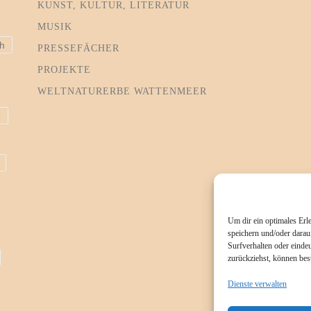
KUNST, KULTUR, LITERATUR
MUSIK
h
PRESSEFÄCHER
PROJEKTE
WELTNATURERBE WATTENMEER
e
Um dir ein optimales Erl
speichern und/oder darau
Surfverhalten oder eindeu
zurückziehst, können be
Dienste verwalten