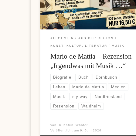
Skrill überzeugt viele Nutzer durch einfache
Einzahlungen und komfortable Auszahlungen,
weshalb diese Zahlungsoption bei vielen Casino-
Fans immer beliebter wird. Wer sich über moderne
Zahlungsmöglichkeiten und aktuelle […]
ALLGEMEIN
AUS DER REGION
KUNST, KULTUR, LITERATUR
MUSIK
Mario de Mattia – Rezension
„Irgendwas mit Musik …“
Biografie
Buch
Dornbusch
Leben
Mario de Mattia
Medien
Musik
my way
Nordfriesland
Rezension
Waldheim
von
Dr. Katrin Schäfer
Veröffentlicht am
9. Juni 2026