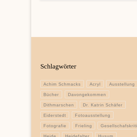
Schlagwörter
Achim Schmacks
Acryl
Ausstellung
Bücher
Davongekommen
Dithmarschen
Dr. Katrin Schäfer
Eiderstedt
Fotoausstellung
Fotografie
Frieling
Gesellschafskrit
Heide
Heidefalter
Husum