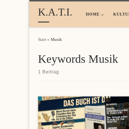
Zum Inhalt springen
K.A.T.I.
HOME
KULTU
Start
»
Musik
Keywords Musik
1 Beitrag
Wer nach modernen Zahlungsmöglichkeiten für das
Online-Gaming sucht, findet mit Online Casinos mi
Skrill 2026 eine praktische Übersicht zu schnellen
Transaktionen und attraktiven Bonusangeboten.