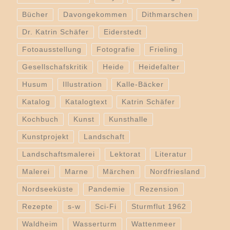
Bücher
Davongekommen
Dithmarschen
Dr. Katrin Schäfer
Eiderstedt
Fotoausstellung
Fotografie
Frieling
Gesellschafskritik
Heide
Heidefalter
Husum
Illustration
Kalle-Bäcker
Katalog
Katalogtext
Katrin Schäfer
Kochbuch
Kunst
Kunsthalle
Kunstprojekt
Landschaft
Landschaftsmalerei
Lektorat
Literatur
Malerei
Marne
Märchen
Nordfriesland
Nordseeküste
Pandemie
Rezension
Rezepte
s-w
Sci-Fi
Sturmflut 1962
Waldheim
Wasserturm
Wattenmeer