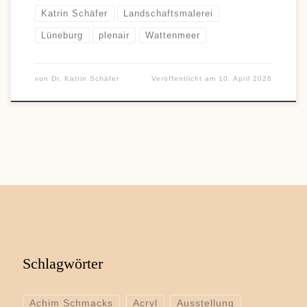
Katrin Schäfer
Landschaftsmalerei
Lüneburg
plenair
Wattenmeer
von
Dr. Katrin Schäfer
Veröffentlicht am
10. April 2026
Schlagwörter
Achim Schmacks
Acryl
Ausstellung