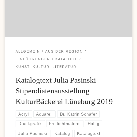
Einzahlungen und komfortable Auszahlungen, weshalb diese
Zahlungsoption bei vielen Casino-Fans immer beliebter wird. Wer
sich über moderne Zahlungsmöglichkeiten und aktuelle […]
ALLGEMEIN
AUS DER REGION
EINFÜHRUNGEN
KATALOGE
KUNST, KULTUR, LITERATUR
Katalogtext Julia Pasinski
Stipendiatenausstellung
KulturBäckerei Lüneburg 2019
Acryl
Aquarell
Dr. Katrin Schäfer
Druckgrafik
Freilichtmalerei
Hallig
Julia Pasinski
Katalog
Katalogtext