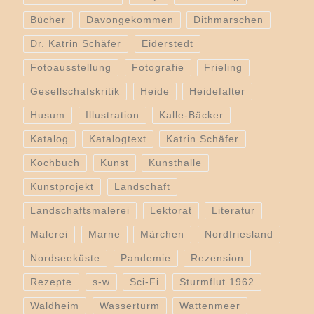
Bücher
Davongekommen
Dithmarschen
Dr. Katrin Schäfer
Eiderstedt
Fotoausstellung
Fotografie
Frieling
Gesellschafskritik
Heide
Heidefalter
Husum
Illustration
Kalle-Bäcker
Katalog
Katalogtext
Katrin Schäfer
Kochbuch
Kunst
Kunsthalle
Kunstprojekt
Landschaft
Landschaftsmalerei
Lektorat
Literatur
Malerei
Marne
Märchen
Nordfriesland
Nordseeküste
Pandemie
Rezension
Rezepte
s-w
Sci-Fi
Sturmflut 1962
Waldheim
Wasserturm
Wattenmeer