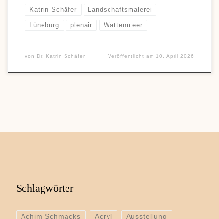
Katrin Schäfer
Landschaftsmalerei
Lüneburg
plenair
Wattenmeer
von
Dr. Katrin Schäfer
Veröffentlicht am
10. April 2026
Schlagwörter
Achim Schmacks
Acryl
Ausstellung