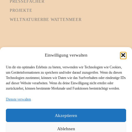
PRESSEFÄCHER
PROJEKTE
WELTNATURERBE WATTENMEER
Informationsseiten
Einwilligung verwalten
Um dir ein optimales Erlebnis zu bieten, verwenden wir Technologien wie Cookies,
Impressum
um Geräteinformationen zu speichern und/oder darauf zuzugreifen. Wenn du diesen
Technologien zustimmst, können wir Daten wie das Surfverhalten oder eindeutige IDs
Cookie-Richtlinie (EU)
auf dieser Website verarbeiten. Wenn du deine Einwilligung nicht erteilst oder
zurückziehst, können bestimmte Merkmale und Funktionen beeinträchtigt werden.
Datenschutzerklärung
Referenzen/Kompetenzen
Dienste verwalten
Kontakt
Akzeptieren
Ablehnen