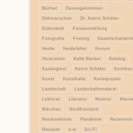
Bücher
Davongekommen
Dithmarschen
Dr. Katrin Schäfer
Eiderstedt
Fotoausstellung
Fotografie
Frieling
Gesellschafskrit
Heide
Heidefalter
Husum
Illustration
Kalle-Bäcker
Katalog
Katalogtext
Katrin Schäfer
Kochbuc
Kunst
Kunsthalle
Kunstprojekt
Landschaft
Landschaftsmalerei
Lektorat
Literatur
Malerei
Marn
Märchen
Nordfriesland
Nordseeküste
Pandemie
Rezension
Rezepte
s-w
Sci-Fi