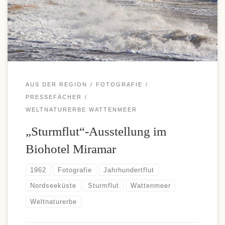
Einzahlungen und komfortable Auszahlungen, weshalb diese
Zahlungsoption bei vielen Casino-Fans immer beliebter wird. Wer
sich über moderne Zahlungsmöglichkeiten und aktuelle […]
AUS DER REGION
FOTOGRAFIE
PRESSEFÄCHER
WELTNATURERBE WATTENMEER
„Sturmflut“-Ausstellung im
Biohotel Miramar
1962
Fotografie
Jahrhundertflut
Nordseeküste
Sturmflut
Wattenmeer
Weltnaturerbe