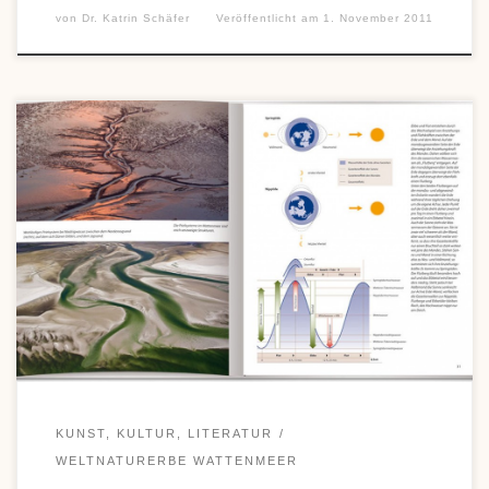
von
Dr. Katrin Schäfer
Veröffentlicht am
1. November 2011
Kompaktes „Wissen Wattenmeer“ verspricht das neue Sachbuch
des Autorenteams Martin Stock und Ute Wilhelmsen, die u.a.
bereits den informativen Bildband „Weltnaturerbe Wattenmeer“
und das Jugendbuch „Watt für Entdecker“ publizierten. Die
Wissenschaftsjournalistin und der Wattkenner und -fotograf legen
mit diesem Band ein intelligent konzipiertes und zugleich
kurzweiliges Buch vor. Lehrreich, aber […]
KUNST, KULTUR, LITERATUR
WELTNATURERBE WATTENMEER