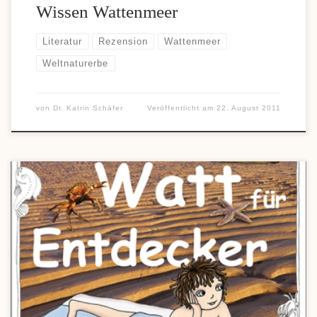
Wissen Wattenmeer
Literatur
Rezension
Wattenmeer
Weltnaturerbe
von
Dr. Katrin Schäfer
Veröffentlicht am
22. August 2011
Kann man mit Seenadeln stricken? Was macht der Seehase zu
Ostern? Warum sind Schollen platt? Wie kann ein Seestern ohne
Kopf geradeaus gehen? Wozu braucht der Wattwurm einen Kopf
und was ist überhaupt das Watt? Rätselhafte Fragen, die nicht nur
den kleinen Kalle umtreiben, der im Buch „Watt für Entdecker“
[…]