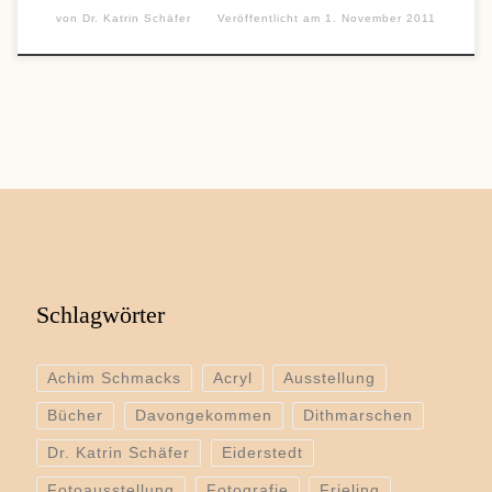
von
Dr. Katrin Schäfer
Veröffentlicht am
1. November 2011
Schlagwörter
Achim Schmacks
Acryl
Ausstellung
Bücher
Davongekommen
Dithmarschen
Dr. Katrin Schäfer
Eiderstedt
Fotoausstellung
Fotografie
Frieling