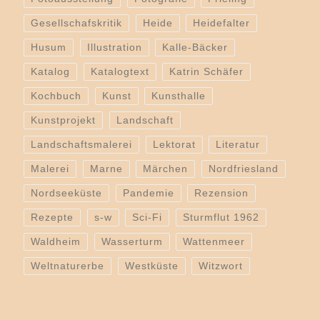
Gesellschafskritik
Heide
Heidefalter
Husum
Illustration
Kalle-Bäcker
Katalog
Katalogtext
Katrin Schäfer
Kochbuch
Kunst
Kunsthalle
Kunstprojekt
Landschaft
Landschaftsmalerei
Lektorat
Literatur
Malerei
Marne
Märchen
Nordfriesland
Nordseeküste
Pandemie
Rezension
Rezepte
s-w
Sci-Fi
Sturmflut 1962
Waldheim
Wasserturm
Wattenmeer
Weltnaturerbe
Westküste
Witzwort