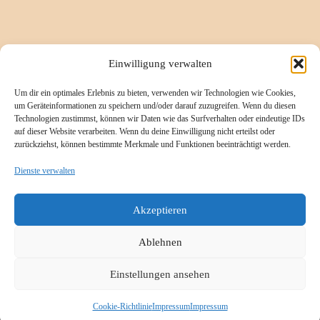
Informationsseiten
Einwilligung verwalten
Um dir ein optimales Erlebnis zu bieten, verwenden wir Technologien wie Cookies,
Impressum
um Geräteinformationen zu speichern und/oder darauf zuzugreifen. Wenn du diesen
Technologien zustimmst, können wir Daten wie das Surfverhalten oder eindeutige IDs
Cookie-Richtlinie (EU)
auf dieser Website verarbeiten. Wenn du deine Einwilligung nicht erteilst oder
zurückziehst, können bestimmte Merkmale und Funktionen beeinträchtigt werden.
Datenschutzerklärung
Referenzen/Kompetenzen
Dienste verwalten
Kontakt
Akzeptieren
Ablehnen
Einstellungen ansehen
© 2026
K.A.T.I.
– Alle Rechte vorbehalten
Präsentiert von
WP
– Entworfen mit dem
Customizr-Theme
Cookie-Richtlinie
Impressum
Impressum