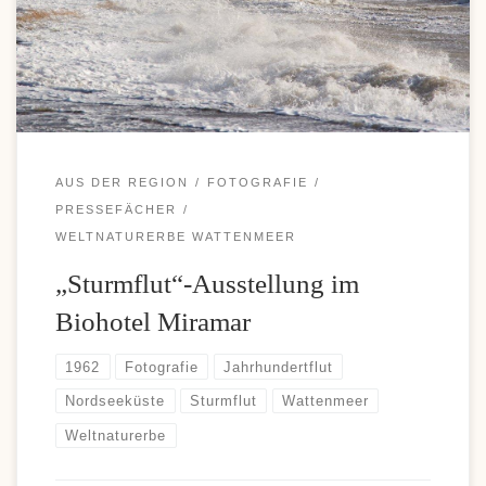
Einzahlungen und komfortable Auszahlungen, weshalb diese
Zahlungsoption bei vielen Casino-Fans immer beliebter wird. Wer
sich über moderne Zahlungsmöglichkeiten und aktuelle […]
AUS DER REGION
FOTOGRAFIE
PRESSEFÄCHER
WELTNATURERBE WATTENMEER
„Sturmflut“-Ausstellung im
Biohotel Miramar
1962
Fotografie
Jahrhundertflut
Nordseeküste
Sturmflut
Wattenmeer
Weltnaturerbe